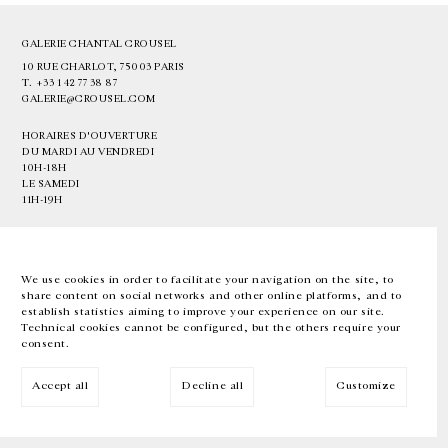
GALERIE CHANTAL CROUSEL
10 RUE CHARLOT, 75003 PARIS
T.
+33 1 42 77 38 87
GALERIE@CROUSEL.COM
HORAIRES D'OUVERTURE
DU MARDI AU VENDREDI
10H-18H
LE SAMEDI
11H-19H
LES ESPACES DE LA GALERIE SERONT FERMÉS À PARTIR DU 23 JUILLET
JUSQU'AU 4 SEPTEMBRE INCLUS
We use cookies in order to facilitate your navigation on the site, to
share content on social networks and other online platforms, and to
Facebook
Instagram
EN
FR
中文
establish statistics aiming to improve your experience on our site.
Technical cookies cannot be configured, but the others require your
consent.
Inscrivez-vous à notre newsletter
Accept all
Decline all
Customize
© Galerie Chantal Crousel 2026
Mentions légales
Cookies