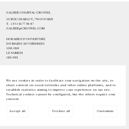
GALERIE CHANTAL CROUSEL
10 RUE CHARLOT, 75003 PARIS
T.
+33 1 42 77 38 87
GALERIE@CROUSEL.COM
HORAIRES D'OUVERTURE
DU MARDI AU VENDREDI
10H-18H
LE SAMEDI
11H-19H
LES ESPACES DE LA GALERIE SERONT FERMÉS À PARTIR DU 23 JUILLET
JUSQU'AU 4 SEPTEMBRE INCLUS
We use cookies in order to facilitate your navigation on the site, to
share content on social networks and other online platforms, and to
Facebook
Instagram
EN
FR
中文
establish statistics aiming to improve your experience on our site.
Technical cookies cannot be configured, but the others require your
consent.
Inscrivez-vous à notre newsletter
Accept all
Decline all
Customize
© Galerie Chantal Crousel 2026
Mentions légales
Cookies