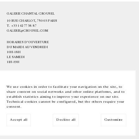
GALERIE CHANTAL CROUSEL
10 RUE CHARLOT, 75003 PARIS
T.
+33 1 42 77 38 87
GALERIE@CROUSEL.COM
HORAIRES D'OUVERTURE
DU MARDI AU VENDREDI
10H-18H
LE SAMEDI
11H-19H
LES ESPACES DE LA GALERIE SERONT FERMÉS À PARTIR DU 23 JUILLET
JUSQU'AU 4 SEPTEMBRE INCLUS
We use cookies in order to facilitate your navigation on the site, to
share content on social networks and other online platforms, and to
Facebook
Instagram
EN
FR
中文
establish statistics aiming to improve your experience on our site.
Technical cookies cannot be configured, but the others require your
consent.
Inscrivez-vous à notre newsletter
Accept all
Decline all
Customize
© Galerie Chantal Crousel 2026
Mentions légales
Cookies