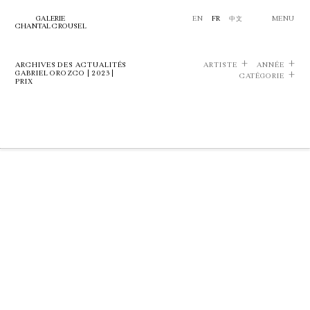
GALERIE
EN
FR
中文
MENU
CHANTAL CROUSEL
ARCHIVES DES ACTUALITÉS
ARTISTE
ANNÉE
GABRIEL OROZCO | 2023 |
CATÉGORIE
PRIX