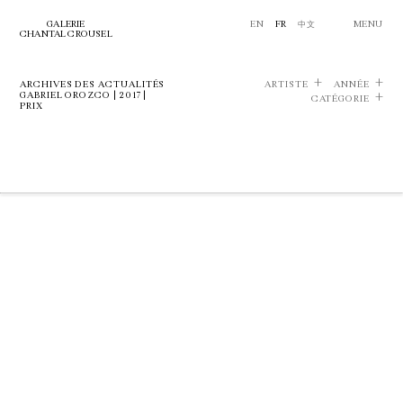
GALERIE
EN
FR
中文
MENU
CHANTAL CROUSEL
ARCHIVES DES ACTUALITÉS
ARTISTE
ANNÉE
GABRIEL OROZCO | 2017 |
CATÉGORIE
PRIX