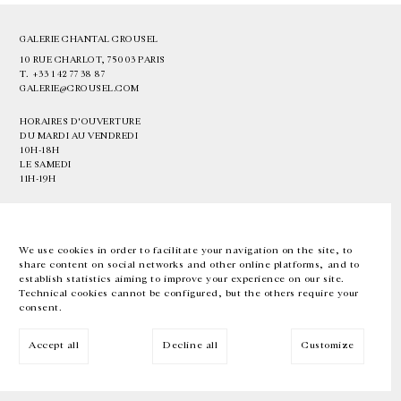
GALERIE CHANTAL CROUSEL
10 RUE CHARLOT, 75003 PARIS
T.
+33 1 42 77 38 87
GALERIE@CROUSEL.COM
HORAIRES D'OUVERTURE
DU MARDI AU VENDREDI
10H-18H
LE SAMEDI
11H-19H
LES ESPACES DE LA GALERIE SERONT FERMÉS À PARTIR DU 23 JUILLET
JUSQU'AU 4 SEPTEMBRE INCLUS
We use cookies in order to facilitate your navigation on the site, to
share content on social networks and other online platforms, and to
Facebook
Instagram
EN
FR
中文
establish statistics aiming to improve your experience on our site.
Technical cookies cannot be configured, but the others require your
consent.
Inscrivez-vous à notre newsletter
Accept all
Decline all
Customize
© Galerie Chantal Crousel 2026
Mentions légales
Cookies