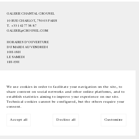
GALERIE CHANTAL CROUSEL
10 RUE CHARLOT, 75003 PARIS
T.
+33 1 42 77 38 87
GALERIE@CROUSEL.COM
HORAIRES D'OUVERTURE
DU MARDI AU VENDREDI
10H-18H
LE SAMEDI
11H-19H
LES ESPACES DE LA GALERIE SERONT FERMÉS À PARTIR DU 23 JUILLET
JUSQU'AU 4 SEPTEMBRE INCLUS
We use cookies in order to facilitate your navigation on the site, to
share content on social networks and other online platforms, and to
Facebook
Instagram
EN
FR
中文
establish statistics aiming to improve your experience on our site.
Technical cookies cannot be configured, but the others require your
consent.
Inscrivez-vous à notre newsletter
Accept all
Decline all
Customize
© Galerie Chantal Crousel 2026
Mentions légales
Cookies