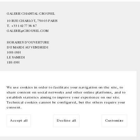
GALERIE CHANTAL CROUSEL
10 RUE CHARLOT, 75003 PARIS
T.
+33 1 42 77 38 87
GALERIE@CROUSEL.COM
HORAIRES D'OUVERTURE
DU MARDI AU VENDREDI
10H-18H
LE SAMEDI
11H-19H
LES ESPACES DE LA GALERIE SERONT FERMÉS À PARTIR DU 23 JUILLET
JUSQU'AU 4 SEPTEMBRE INCLUS
We use cookies in order to facilitate your navigation on the site, to
share content on social networks and other online platforms, and to
Facebook
Instagram
EN
FR
中文
establish statistics aiming to improve your experience on our site.
Technical cookies cannot be configured, but the others require your
consent.
Inscrivez-vous à notre newsletter
Accept all
Decline all
Customize
© Galerie Chantal Crousel 2026
Mentions légales
Cookies