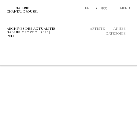
GALERIE
EN
FR
中文
MENU
CHANTAL CROUSEL
ARCHIVES DES ACTUALITÉS
ARTISTE
ANNÉE
GABRIEL OROZCO | 2023 |
CATÉGORIE
PRIX