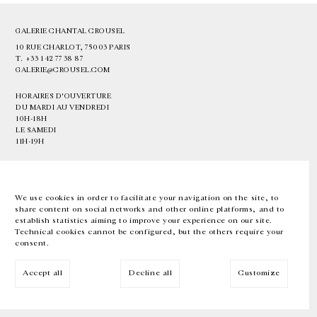
GALERIE CHANTAL CROUSEL
10 RUE CHARLOT, 75003 PARIS
T.
+33 1 42 77 38 87
GALERIE@CROUSEL.COM
HORAIRES D'OUVERTURE
DU MARDI AU VENDREDI
10H-18H
LE SAMEDI
11H-19H
LES ESPACES DE LA GALERIE SERONT FERMÉS À PARTIR DU 23 JUILLET
JUSQU'AU 4 SEPTEMBRE INCLUS
We use cookies in order to facilitate your navigation on the site, to
share content on social networks and other online platforms, and to
Facebook
Instagram
EN
FR
中文
establish statistics aiming to improve your experience on our site.
Technical cookies cannot be configured, but the others require your
consent.
Inscrivez-vous à notre newsletter
Accept all
Decline all
Customize
© Galerie Chantal Crousel 2026
Mentions légales
Cookies