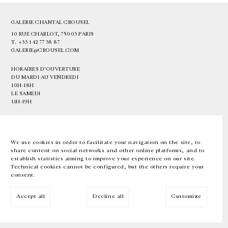
GALERIE CHANTAL CROUSEL
10 RUE CHARLOT, 75003 PARIS
T.
+33 1 42 77 38 87
GALERIE@CROUSEL.COM
HORAIRES D'OUVERTURE
DU MARDI AU VENDREDI
10H-18H
LE SAMEDI
11H-19H
LES ESPACES DE LA GALERIE SERONT FERMÉS À PARTIR DU 23 JUILLET
JUSQU'AU 4 SEPTEMBRE INCLUS
We use cookies in order to facilitate your navigation on the site, to
share content on social networks and other online platforms, and to
Facebook
Instagram
EN
FR
中文
establish statistics aiming to improve your experience on our site.
Technical cookies cannot be configured, but the others require your
consent.
Inscrivez-vous à notre newsletter
Accept all
Decline all
Customize
© Galerie Chantal Crousel 2026
Mentions légales
Cookies