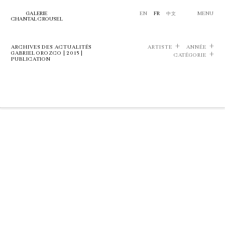
GALERIE
EN
FR
中文
MENU
CHANTAL CROUSEL
ARCHIVES DES ACTUALITÉS
ARTISTE
ANNÉE
GABRIEL OROZCO | 2015 |
CATÉGORIE
PUBLICATION