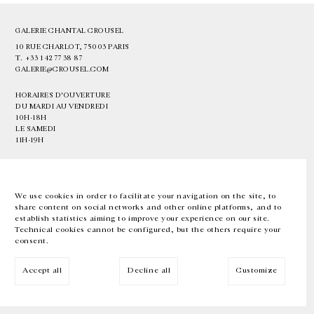
GALERIE CHANTAL CROUSEL
10 RUE CHARLOT, 75003 PARIS
T.
+33 1 42 77 38 87
GALERIE@CROUSEL.COM
HORAIRES D'OUVERTURE
DU MARDI AU VENDREDI
10H-18H
LE SAMEDI
11H-19H
LES ESPACES DE LA GALERIE SERONT FERMÉS À PARTIR DU 23 JUILLET
JUSQU'AU 4 SEPTEMBRE INCLUS
We use cookies in order to facilitate your navigation on the site, to
share content on social networks and other online platforms, and to
Facebook
Instagram
EN
FR
中文
establish statistics aiming to improve your experience on our site.
Technical cookies cannot be configured, but the others require your
consent.
Inscrivez-vous à notre newsletter
Accept all
Decline all
Customize
© Galerie Chantal Crousel 2026
Mentions légales
Cookies