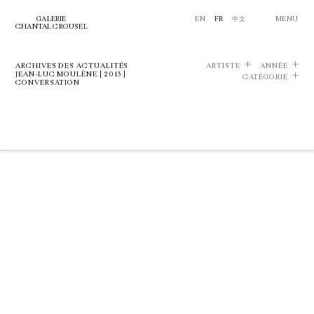
GALERIE
EN
FR
中文
MENU
CHANTAL CROUSEL
ARCHIVES DES ACTUALITÉS
ARTISTE
ANNÉE
JEAN-LUC MOULÈNE | 2013 |
CATÉGORIE
CONVERSATION