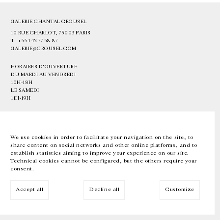
GALERIE CHANTAL CROUSEL
10 RUE CHARLOT, 75003 PARIS
T.
+33 1 42 77 38 87
GALERIE@CROUSEL.COM
HORAIRES D'OUVERTURE
DU MARDI AU VENDREDI
10H-18H
LE SAMEDI
11H-19H
LES ESPACES DE LA GALERIE SERONT FERMÉS À PARTIR DU 23 JUILLET
JUSQU'AU 4 SEPTEMBRE INCLUS
We use cookies in order to facilitate your navigation on the site, to
share content on social networks and other online platforms, and to
Facebook
Instagram
EN
FR
中文
establish statistics aiming to improve your experience on our site.
Technical cookies cannot be configured, but the others require your
consent.
Inscrivez-vous à notre newsletter
Accept all
Decline all
Customize
© Galerie Chantal Crousel 2026
Mentions légales
Cookies