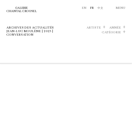
GALERIE
EN
FR
中文
MENU
CHANTAL CROUSEL
ARCHIVES DES ACTUALITÉS
ARTISTE
ANNÉE
JEAN-LUC MOULÈNE | 2023 |
CATÉGORIE
CONVERSATION