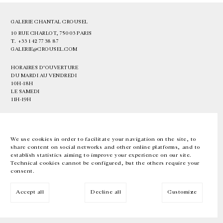
GALERIE CHANTAL CROUSEL
10 RUE CHARLOT, 75003 PARIS
T.
+33 1 42 77 38 87
GALERIE@CROUSEL.COM
HORAIRES D'OUVERTURE
DU MARDI AU VENDREDI
10H-18H
LE SAMEDI
11H-19H
LES ESPACES DE LA GALERIE SERONT FERMÉS À PARTIR DU 23 JUILLET
JUSQU'AU 4 SEPTEMBRE INCLUS
We use cookies in order to facilitate your navigation on the site, to
share content on social networks and other online platforms, and to
Facebook
Instagram
EN
FR
中文
establish statistics aiming to improve your experience on our site.
Technical cookies cannot be configured, but the others require your
consent.
Inscrivez-vous à notre newsletter
Accept all
Decline all
Customize
© Galerie Chantal Crousel 2026
Mentions légales
Cookies