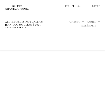
GALERIE
EN
FR
中文
MENU
CHANTAL CROUSEL
ARCHIVES DES ACTUALITÉS
ARTISTE
ANNÉE
JEAN-LUC MOULÈNE | 2024 |
CATÉGORIE
CONVERSATION