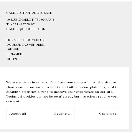
GALERIE CHANTAL CROUSEL
10 RUE CHARLOT, 75003 PARIS
T.
+33 1 42 77 38 87
GALERIE@CROUSEL.COM
HORAIRES D'OUVERTURE
DU MARDI AU VENDREDI
10H-18H
LE SAMEDI
11H-19H
LES ESPACES DE LA GALERIE SERONT FERMÉS À PARTIR DU 23 JUILLET
JUSQU'AU 4 SEPTEMBRE INCLUS
We use cookies in order to facilitate your navigation on the site, to
share content on social networks and other online platforms, and to
Facebook
Instagram
EN
FR
中文
establish statistics aiming to improve your experience on our site.
Technical cookies cannot be configured, but the others require your
consent.
Inscrivez-vous à notre newsletter
Accept all
Decline all
Customize
© Galerie Chantal Crousel 2026
Mentions légales
Cookies