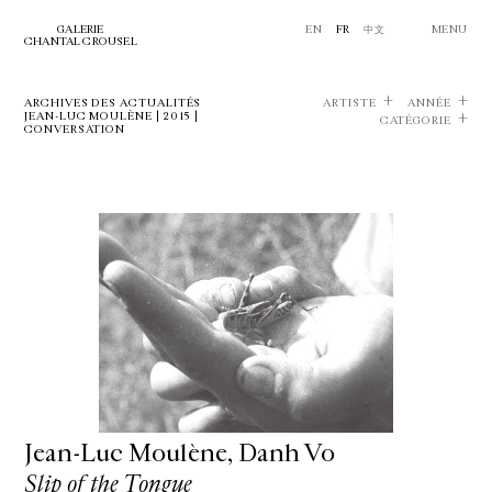
GALERIE
EN
FR
中文
MENU
CHANTAL CROUSEL
ARCHIVES DES ACTUALITÉS
ARTISTE
ANNÉE
JEAN-LUC MOULÈNE | 2015 |
CATÉGORIE
CONVERSATION
Jean-Luc Moulène, Danh Vo
Slip of the Tongue