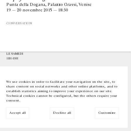
Punta della Dogana, Palazzo Grassi, Venise
19 — 20 novembre 2015 — 18:30
GALERIE CHANTAL CROUSEL
10 RUE CHARLOT, 75003 PARIS
CONVERSATION
T.
+33 1 42 77 38 87
GALERIE@CROUSEL.COM
HORAIRES D'OUVERTURE
DU MARDI AU VENDREDI
10H-18H
LE SAMEDI
11H-19H
LES ESPACES DE LA GALERIE SERONT FERMÉS À PARTIR DU 23 JUILLET
JUSQU'AU 4 SEPTEMBRE INCLUS
We use cookies in order to facilitate your navigation on the site, to
share content on social networks and other online platforms, and to
Facebook
Instagram
EN
FR
中文
establish statistics aiming to improve your experience on our site.
Technical cookies cannot be configured, but the others require your
consent.
Inscrivez-vous à notre newsletter
Accept all
Decline all
Customize
© Galerie Chantal Crousel 2026
Mentions légales
Cookies