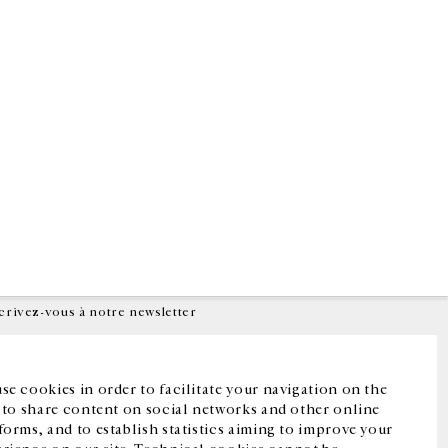
Facebook
Instagram
FR
中文
crivez-vous à notre newsletter
se cookies in order to facilitate your navigation on the
, to share content on social networks and other online
forms, and to establish statistics aiming to improve your