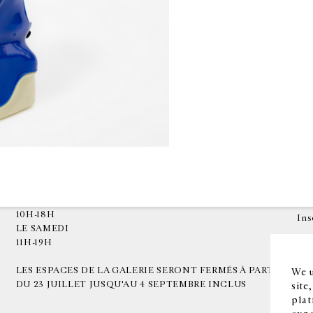
HORAIRES D'OUVERTURE
EN
DU MARDI AU VENDREDI
10H-18H
Ins
LE SAMEDI
11H-19H
LES ESPACES DE LA GALERIE SERONT FERMÉS À PARTIR
We u
DU 23 JUILLET JUSQU'AU 4 SEPTEMBRE INCLUS
site
plat