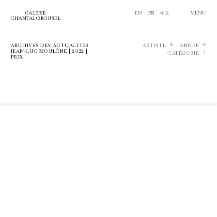
GALERIE
EN
FR
中文
MENU
CHANTAL CROUSEL
ARCHIVES DES ACTUALITÉS
ARTISTE
ANNÉE
JEAN-LUC MOULÈNE | 2022 |
CATÉGORIE
PRIX