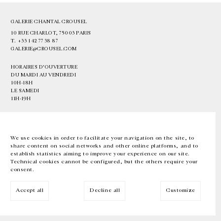
GALERIE CHANTAL CROUSEL
10 RUE CHARLOT, 75003 PARIS
T.
+33 1 42 77 38 87
GALERIE@CROUSEL.COM
HORAIRES D'OUVERTURE
DU MARDI AU VENDREDI
10H-18H
LE SAMEDI
11H-19H
LES ESPACES DE LA GALERIE SERONT FERMÉS À PARTIR DU 23 JUILLET
JUSQU'AU 4 SEPTEMBRE INCLUS
We use cookies in order to facilitate your navigation on the site, to
share content on social networks and other online platforms, and to
Facebook
Instagram
EN
FR
中文
establish statistics aiming to improve your experience on our site.
Technical cookies cannot be configured, but the others require your
consent.
Inscrivez-vous à notre newsletter
Accept all
Decline all
Customize
© Galerie Chantal Crousel 2026
Mentions légales
Cookies