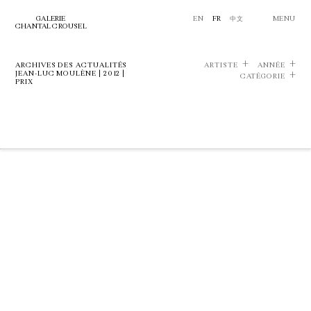
GALERIE
EN
FR
中文
MENU
CHANTAL CROUSEL
ARCHIVES DES ACTUALITÉS
ARTISTE
ANNÉE
JEAN-LUC MOULÈNE | 2012 |
CATÉGORIE
PRIX