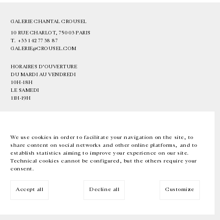
GALERIE CHANTAL CROUSEL
10 RUE CHARLOT, 75003 PARIS
T.
+33 1 42 77 38 87
GALERIE@CROUSEL.COM
HORAIRES D'OUVERTURE
DU MARDI AU VENDREDI
10H-18H
LE SAMEDI
11H-19H
LES ESPACES DE LA GALERIE SERONT FERMÉS À PARTIR DU 23 JUILLET
JUSQU'AU 4 SEPTEMBRE INCLUS
We use cookies in order to facilitate your navigation on the site, to
share content on social networks and other online platforms, and to
Facebook
Instagram
EN
FR
中文
establish statistics aiming to improve your experience on our site.
Technical cookies cannot be configured, but the others require your
consent.
Inscrivez-vous à notre newsletter
Accept all
Decline all
Customize
© Galerie Chantal Crousel 2026
Mentions légales
Cookies