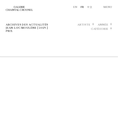
GALERIE
EN
FR
中文
MENU
CHANTAL CROUSEL
ARCHIVES DES ACTUALITÉS
ARTISTE
ANNÉE
JEAN-LUC MOULÈNE | 2025 |
CATÉGORIE
PRIX