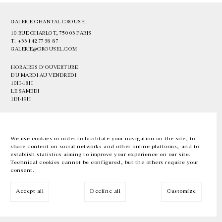
GALERIE CHANTAL CROUSEL
10 RUE CHARLOT, 75003 PARIS
T.
+33 1 42 77 38 87
GALERIE@CROUSEL.COM
HORAIRES D'OUVERTURE
DU MARDI AU VENDREDI
10H-18H
LE SAMEDI
11H-19H
LES ESPACES DE LA GALERIE SERONT FERMÉS À PARTIR DU 23 JUILLET
JUSQU'AU 4 SEPTEMBRE INCLUS
We use cookies in order to facilitate your navigation on the site, to
share content on social networks and other online platforms, and to
Facebook
Instagram
EN
FR
中文
establish statistics aiming to improve your experience on our site.
Technical cookies cannot be configured, but the others require your
consent.
Inscrivez-vous à notre newsletter
Accept all
Decline all
Customize
© Galerie Chantal Crousel 2026
Mentions légales
Cookies