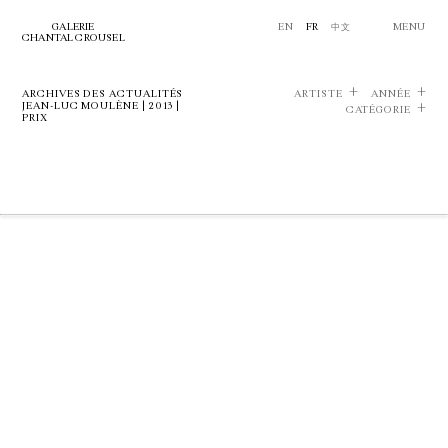
GALERIE
EN
FR
中文
MENU
CHANTAL CROUSEL
ARCHIVES DES ACTUALITÉS
ARTISTE
ANNÉE
JEAN-LUC MOULÈNE | 2013 |
CATÉGORIE
PRIX