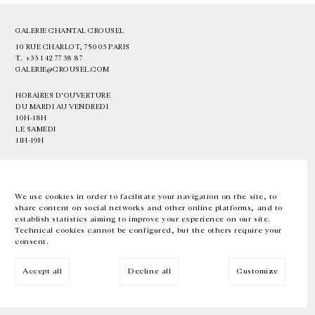
GALERIE CHANTAL CROUSEL
10 RUE CHARLOT, 75003 PARIS
T.
+33 1 42 77 38 87
GALERIE@CROUSEL.COM
HORAIRES D'OUVERTURE
DU MARDI AU VENDREDI
10H-18H
LE SAMEDI
11H-19H
LES ESPACES DE LA GALERIE SERONT FERMÉS À PARTIR DU 23 JUILLET
JUSQU'AU 4 SEPTEMBRE INCLUS
We use cookies in order to facilitate your navigation on the site, to
share content on social networks and other online platforms, and to
Facebook
Instagram
EN
FR
中文
establish statistics aiming to improve your experience on our site.
Technical cookies cannot be configured, but the others require your
consent.
Inscrivez-vous à notre newsletter
Accept all
Decline all
Customize
© Galerie Chantal Crousel 2026
Mentions légales
Cookies