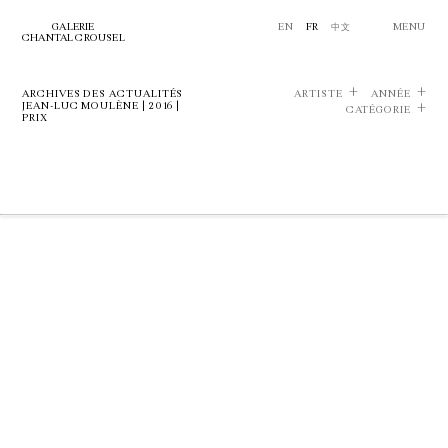
GALERIE
EN
FR
中文
MENU
CHANTAL CROUSEL
ARCHIVES DES ACTUALITÉS
ARTISTE
ANNÉE
JEAN-LUC MOULÈNE | 2016 |
CATÉGORIE
PRIX