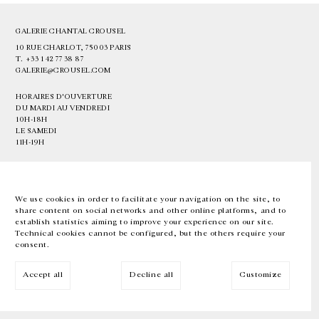
GALERIE CHANTAL CROUSEL
10 RUE CHARLOT, 75003 PARIS
T.
+33 1 42 77 38 87
GALERIE@CROUSEL.COM
HORAIRES D'OUVERTURE
DU MARDI AU VENDREDI
10H-18H
LE SAMEDI
11H-19H
LES ESPACES DE LA GALERIE SERONT FERMÉS À PARTIR DU 23 JUILLET
JUSQU'AU 4 SEPTEMBRE INCLUS
We use cookies in order to facilitate your navigation on the site, to
share content on social networks and other online platforms, and to
Facebook
Instagram
EN
FR
中文
establish statistics aiming to improve your experience on our site.
Technical cookies cannot be configured, but the others require your
consent.
Inscrivez-vous à notre newsletter
Accept all
Decline all
Customize
© Galerie Chantal Crousel 2026
Mentions légales
Cookies