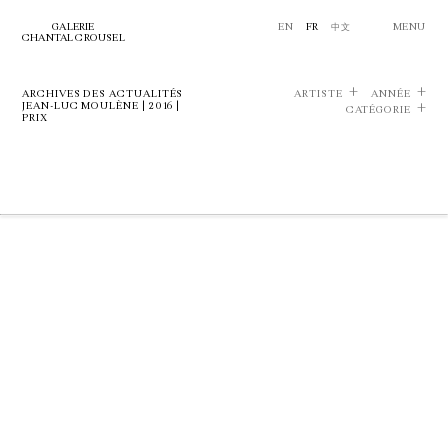
GALERIE
EN
FR
中文
MENU
CHANTAL CROUSEL
ARCHIVES DES ACTUALITÉS
ARTISTE
ANNÉE
JEAN-LUC MOULÈNE | 2016 |
CATÉGORIE
PRIX