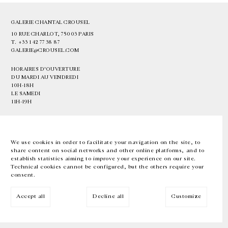
GALERIE CHANTAL CROUSEL
10 RUE CHARLOT, 75003 PARIS
T.
+33 1 42 77 38 87
GALERIE@CROUSEL.COM
HORAIRES D'OUVERTURE
DU MARDI AU VENDREDI
10H-18H
LE SAMEDI
11H-19H
LES ESPACES DE LA GALERIE SERONT FERMÉS À PARTIR DU 23 JUILLET
JUSQU'AU 4 SEPTEMBRE INCLUS
We use cookies in order to facilitate your navigation on the site, to
share content on social networks and other online platforms, and to
Facebook
Instagram
EN
FR
中文
establish statistics aiming to improve your experience on our site.
Technical cookies cannot be configured, but the others require your
consent.
Inscrivez-vous à notre newsletter
Accept all
Decline all
Customize
© Galerie Chantal Crousel 2026
Mentions légales
Cookies