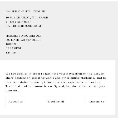
GALERIE CHANTAL CROUSEL
10 RUE CHARLOT, 75003 PARIS
T.
+33 1 42 77 38 87
GALERIE@CROUSEL.COM
HORAIRES D'OUVERTURE
DU MARDI AU VENDREDI
10H-18H
LE SAMEDI
11H-19H
LES ESPACES DE LA GALERIE SERONT FERMÉS À PARTIR DU 23 JUILLET
JUSQU'AU 4 SEPTEMBRE INCLUS
We use cookies in order to facilitate your navigation on the site, to
share content on social networks and other online platforms, and to
Facebook
Instagram
EN
FR
中文
establish statistics aiming to improve your experience on our site.
Technical cookies cannot be configured, but the others require your
consent.
Inscrivez-vous à notre newsletter
Accept all
Decline all
Customize
© Galerie Chantal Crousel 2026
Mentions légales
Cookies