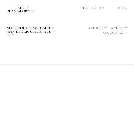
GALERIE
EN
FR
中文
MENU
CHANTAL CROUSEL
ARCHIVES DES ACTUALITÉS
ARTISTE
ANNÉE
JEAN-LUC MOULÈNE | 2017 |
CATÉGORIE
PRIX