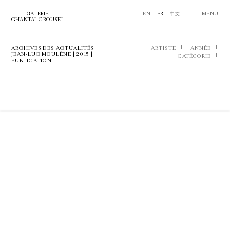
GALERIE
EN
FR
中文
MENU
CHANTAL CROUSEL
ARCHIVES DES ACTUALITÉS
ARTISTE
ANNÉE
JEAN-LUC MOULÈNE | 2015 |
CATÉGORIE
PUBLICATION