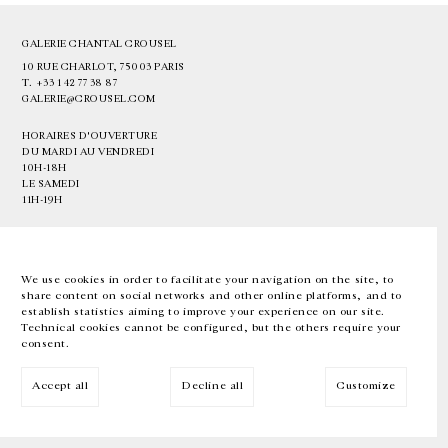
GALERIE CHANTAL CROUSEL
10 RUE CHARLOT, 75003 PARIS
T.
+33 1 42 77 38 87
GALERIE@CROUSEL.COM
HORAIRES D'OUVERTURE
DU MARDI AU VENDREDI
10H-18H
LE SAMEDI
11H-19H
LES ESPACES DE LA GALERIE SERONT FERMÉS À PARTIR DU 23 JUILLET
JUSQU'AU 4 SEPTEMBRE INCLUS
We use cookies in order to facilitate your navigation on the site, to
share content on social networks and other online platforms, and to
Facebook
Instagram
EN
FR
中文
establish statistics aiming to improve your experience on our site.
Technical cookies cannot be configured, but the others require your
consent.
Inscrivez-vous à notre newsletter
Accept all
Decline all
Customize
© Galerie Chantal Crousel 2026
Mentions légales
Cookies