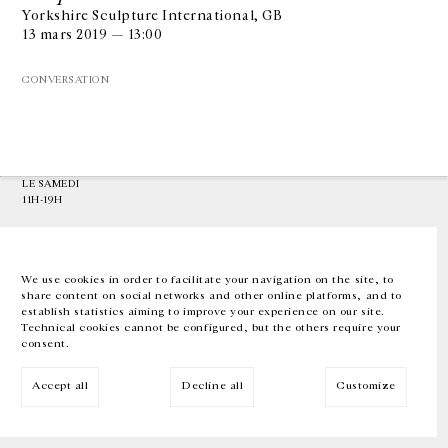
Yorkshire Sculpture International, GB
13 mars 2019 — 13:00
GALERIE CHANTAL CROUSEL
10 RUE CHARLOT, 75003 PARIS
CONVERSATION
T.
+33 1 42 77 38 87
GALERIE@CROUSEL.COM
HORAIRES D'OUVERTURE
DU MARDI AU VENDREDI
10H-18H
LE SAMEDI
11H-19H
LES ESPACES DE LA GALERIE SERONT FERMÉS À PARTIR DU 23 JUILLET
JUSQU'AU 4 SEPTEMBRE INCLUS
We use cookies in order to facilitate your navigation on the site, to
share content on social networks and other online platforms, and to
Facebook
Instagram
EN
FR
中文
establish statistics aiming to improve your experience on our site.
Technical cookies cannot be configured, but the others require your
consent.
Inscrivez-vous à notre newsletter
Accept all
Decline all
Customize
© Galerie Chantal Crousel 2026
Mentions légales
Cookies