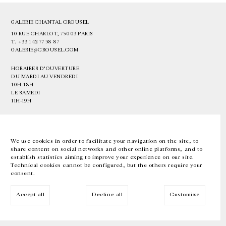
GALERIE CHANTAL CROUSEL
10 RUE CHARLOT, 75003 PARIS
T.
+33 1 42 77 38 87
GALERIE@CROUSEL.COM
HORAIRES D'OUVERTURE
DU MARDI AU VENDREDI
10H-18H
LE SAMEDI
11H-19H
LES ESPACES DE LA GALERIE SERONT FERMÉS À PARTIR DU 23 JUILLET
JUSQU'AU 4 SEPTEMBRE INCLUS
We use cookies in order to facilitate your navigation on the site, to
share content on social networks and other online platforms, and to
Facebook
Instagram
EN
FR
中文
establish statistics aiming to improve your experience on our site.
Technical cookies cannot be configured, but the others require your
consent.
Inscrivez-vous à notre newsletter
Accept all
Decline all
Customize
© Galerie Chantal Crousel 2026
Mentions légales
Cookies