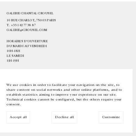
GALERIE CHANTAL CROUSEL
10 RUE CHARLOT, 75003 PARIS
T.
+33 1 42 77 38 87
GALERIE@CROUSEL.COM
HORAIRES D'OUVERTURE
DU MARDI AU VENDREDI
10H-18H
LE SAMEDI
11H-19H
LES ESPACES DE LA GALERIE SERONT FERMÉS À PARTIR DU 23 JUILLET
JUSQU'AU 4 SEPTEMBRE INCLUS
We use cookies in order to facilitate your navigation on the site, to
share content on social networks and other online platforms, and to
Facebook
Instagram
EN
FR
中文
establish statistics aiming to improve your experience on our site.
Technical cookies cannot be configured, but the others require your
consent.
Inscrivez-vous à notre newsletter
Accept all
Decline all
Customize
© Galerie Chantal Crousel 2026
Mentions légales
Cookies