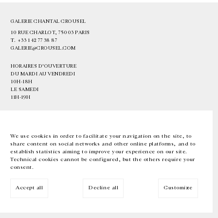
GALERIE CHANTAL CROUSEL
10 RUE CHARLOT, 75003 PARIS
T.
+33 1 42 77 38 87
GALERIE@CROUSEL.COM
HORAIRES D'OUVERTURE
DU MARDI AU VENDREDI
10H-18H
LE SAMEDI
11H-19H
LES ESPACES DE LA GALERIE SERONT FERMÉS À PARTIR DU 23 JUILLET
JUSQU'AU 4 SEPTEMBRE INCLUS
We use cookies in order to facilitate your navigation on the site, to
share content on social networks and other online platforms, and to
Facebook
Instagram
EN
FR
中文
establish statistics aiming to improve your experience on our site.
Technical cookies cannot be configured, but the others require your
consent.
Inscrivez-vous à notre newsletter
Accept all
Decline all
Customize
© Galerie Chantal Crousel 2026
Mentions légales
Cookies