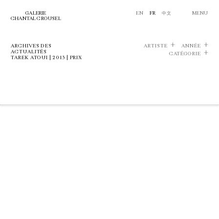
GALERIE
EN
FR
中文
MENU
CHANTAL CROUSEL
ARCHIVES DES
ARTISTE
ANNÉE
ACTUALITÉS
CATÉGORIE
TAREK ATOUI | 2013 | PRIX