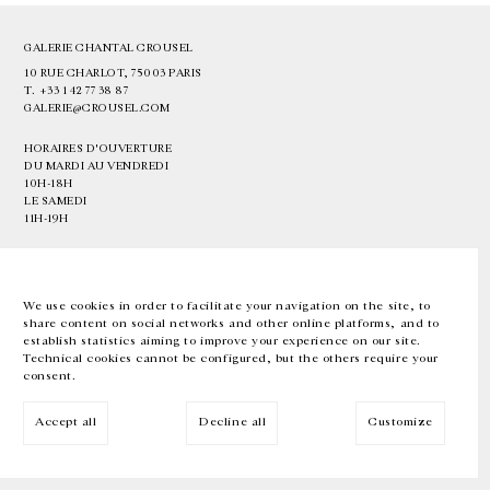
GALERIE CHANTAL CROUSEL
10 RUE CHARLOT, 75003 PARIS
T.
+33 1 42 77 38 87
GALERIE@CROUSEL.COM
HORAIRES D'OUVERTURE
DU MARDI AU VENDREDI
10H-18H
LE SAMEDI
11H-19H
LES ESPACES DE LA GALERIE SERONT FERMÉS À PARTIR DU 23 JUILLET
JUSQU'AU 4 SEPTEMBRE INCLUS
We use cookies in order to facilitate your navigation on the site, to
share content on social networks and other online platforms, and to
Facebook
Instagram
EN
FR
中文
establish statistics aiming to improve your experience on our site.
Technical cookies cannot be configured, but the others require your
consent.
Inscrivez-vous à notre newsletter
Accept all
Decline all
Customize
© Galerie Chantal Crousel 2026
Mentions légales
Cookies