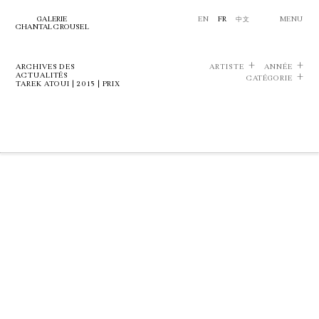
GALERIE
EN
FR
中文
MENU
CHANTAL CROUSEL
ARCHIVES DES
ARTISTE
ANNÉE
ACTUALITÉS
CATÉGORIE
TAREK ATOUI | 2015 | PRIX