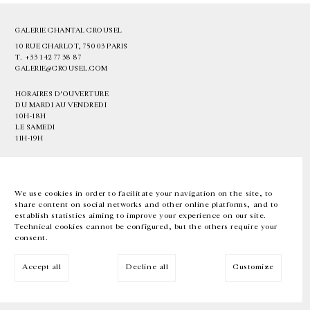
GALERIE CHANTAL CROUSEL
10 RUE CHARLOT, 75003 PARIS
T.
+33 1 42 77 38 87
GALERIE@CROUSEL.COM
HORAIRES D'OUVERTURE
DU MARDI AU VENDREDI
10H-18H
LE SAMEDI
11H-19H
LES ESPACES DE LA GALERIE SERONT FERMÉS À PARTIR DU 23 JUILLET
JUSQU'AU 4 SEPTEMBRE INCLUS
We use cookies in order to facilitate your navigation on the site, to
share content on social networks and other online platforms, and to
Facebook
Instagram
EN
FR
中文
establish statistics aiming to improve your experience on our site.
Technical cookies cannot be configured, but the others require your
consent.
Inscrivez-vous à notre newsletter
Accept all
Decline all
Customize
© Galerie Chantal Crousel 2026
Mentions légales
Cookies