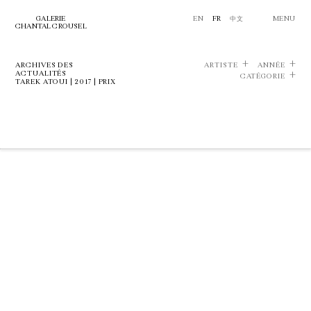
GALERIE
EN
FR
中文
MENU
CHANTAL CROUSEL
ARCHIVES DES
ARTISTE
ANNÉE
ACTUALITÉS
CATÉGORIE
TAREK ATOUI | 2017 | PRIX