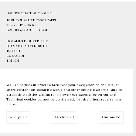
GALERIE CHANTAL CROUSEL
10 RUE CHARLOT, 75003 PARIS
T.
+33 1 42 77 38 87
GALERIE@CROUSEL.COM
HORAIRES D'OUVERTURE
DU MARDI AU VENDREDI
10H-18H
LE SAMEDI
11H-19H
LES ESPACES DE LA GALERIE SERONT FERMÉS À PARTIR DU 23 JUILLET
JUSQU'AU 4 SEPTEMBRE INCLUS
We use cookies in order to facilitate your navigation on the site, to
share content on social networks and other online platforms, and to
Facebook
Instagram
EN
FR
中文
establish statistics aiming to improve your experience on our site.
Technical cookies cannot be configured, but the others require your
consent.
Inscrivez-vous à notre newsletter
Accept all
Decline all
Customize
© Galerie Chantal Crousel 2026
Mentions légales
Cookies