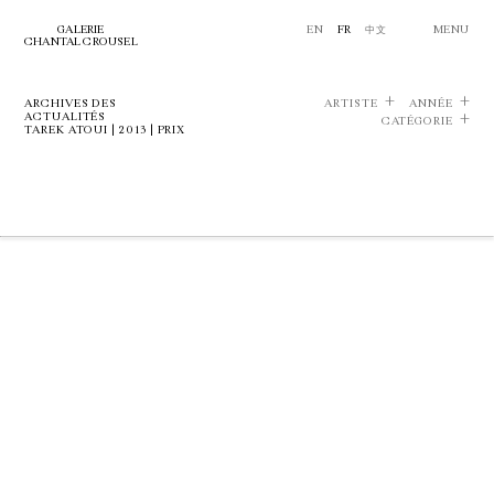
GALERIE
EN
FR
中文
MENU
CHANTAL CROUSEL
ARCHIVES DES
ARTISTE
ANNÉE
ACTUALITÉS
CATÉGORIE
TAREK ATOUI | 2013 | PRIX