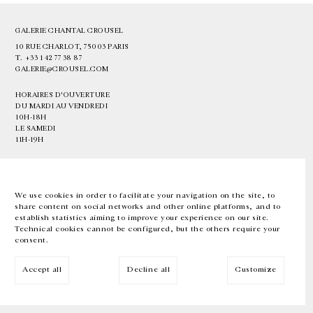
GALERIE CHANTAL CROUSEL
10 RUE CHARLOT, 75003 PARIS
T.
+33 1 42 77 38 87
GALERIE@CROUSEL.COM
HORAIRES D'OUVERTURE
DU MARDI AU VENDREDI
10H-18H
LE SAMEDI
11H-19H
LES ESPACES DE LA GALERIE SERONT FERMÉS À PARTIR DU 23 JUILLET
JUSQU'AU 4 SEPTEMBRE INCLUS
We use cookies in order to facilitate your navigation on the site, to
share content on social networks and other online platforms, and to
Facebook
Instagram
EN
FR
中文
establish statistics aiming to improve your experience on our site.
Technical cookies cannot be configured, but the others require your
consent.
Inscrivez-vous à notre newsletter
Accept all
Decline all
Customize
© Galerie Chantal Crousel 2026
Mentions légales
Cookies