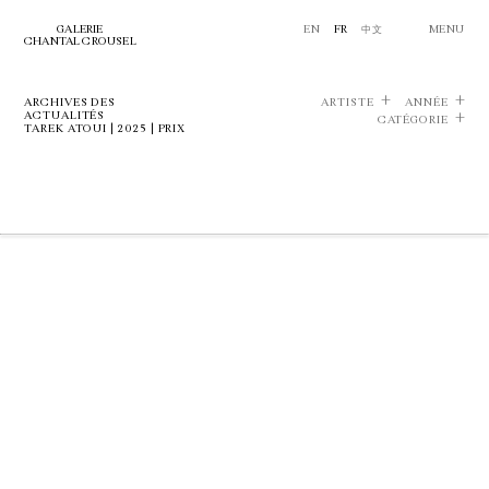
GALERIE
EN
FR
中文
MENU
CHANTAL CROUSEL
ARCHIVES DES
ARTISTE
ANNÉE
ACTUALITÉS
CATÉGORIE
TAREK ATOUI | 2025 | PRIX