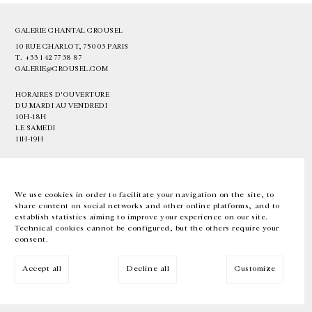
GALERIE CHANTAL CROUSEL
10 RUE CHARLOT, 75003 PARIS
T.
+33 1 42 77 38 87
GALERIE@CROUSEL.COM
HORAIRES D'OUVERTURE
DU MARDI AU VENDREDI
10H-18H
LE SAMEDI
11H-19H
LES ESPACES DE LA GALERIE SERONT FERMÉS À PARTIR DU 23 JUILLET
JUSQU'AU 4 SEPTEMBRE INCLUS
We use cookies in order to facilitate your navigation on the site, to
share content on social networks and other online platforms, and to
Facebook
Instagram
EN
FR
中文
establish statistics aiming to improve your experience on our site.
Technical cookies cannot be configured, but the others require your
consent.
Inscrivez-vous à notre newsletter
Accept all
Decline all
Customize
© Galerie Chantal Crousel 2026
Mentions légales
Cookies