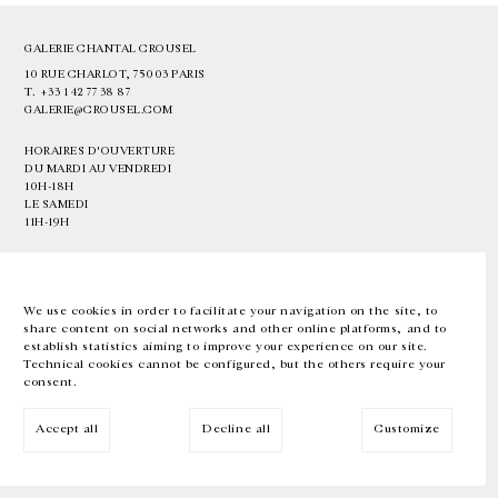
GALERIE CHANTAL CROUSEL
10 RUE CHARLOT, 75003 PARIS
T.
+33 1 42 77 38 87
GALERIE@CROUSEL.COM
HORAIRES D'OUVERTURE
DU MARDI AU VENDREDI
10H-18H
LE SAMEDI
11H-19H
LES ESPACES DE LA GALERIE SERONT FERMÉS À PARTIR DU 23 JUILLET
JUSQU'AU 4 SEPTEMBRE INCLUS
We use cookies in order to facilitate your navigation on the site, to
share content on social networks and other online platforms, and to
Facebook
Instagram
EN
FR
中文
establish statistics aiming to improve your experience on our site.
Technical cookies cannot be configured, but the others require your
consent.
Inscrivez-vous à notre newsletter
Accept all
Decline all
Customize
© Galerie Chantal Crousel 2026
Mentions légales
Cookies