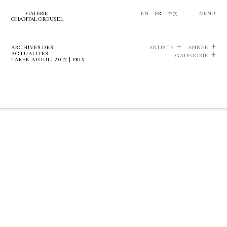
GALERIE
EN
FR
中文
MENU
CHANTAL CROUSEL
ARCHIVES DES
ARTISTE
ANNÉE
ACTUALITÉS
CATÉGORIE
TAREK ATOUI | 2012 | PRIX