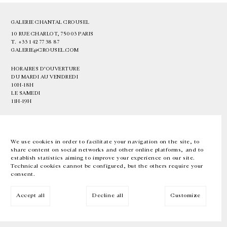
GALERIE CHANTAL CROUSEL
10 RUE CHARLOT, 75003 PARIS
T.
+33 1 42 77 38 87
GALERIE@CROUSEL.COM
HORAIRES D'OUVERTURE
DU MARDI AU VENDREDI
10H-18H
LE SAMEDI
11H-19H
LES ESPACES DE LA GALERIE SERONT FERMÉS À PARTIR DU 23 JUILLET
JUSQU'AU 4 SEPTEMBRE INCLUS
We use cookies in order to facilitate your navigation on the site, to
share content on social networks and other online platforms, and to
Facebook
Instagram
EN
FR
中文
establish statistics aiming to improve your experience on our site.
Technical cookies cannot be configured, but the others require your
consent.
Inscrivez-vous à notre newsletter
Accept all
Decline all
Customize
© Galerie Chantal Crousel 2026
Mentions légales
Cookies