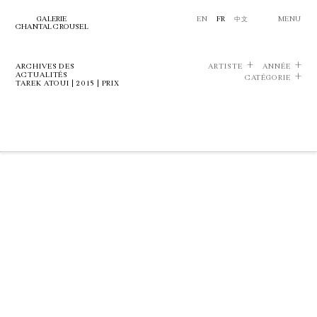
GALERIE
EN
FR
中文
MENU
CHANTAL CROUSEL
ARCHIVES DES
ARTISTE
ANNÉE
ACTUALITÉS
CATÉGORIE
TAREK ATOUI | 2015 | PRIX