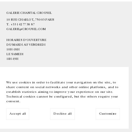
GALERIE CHANTAL CROUSEL
10 RUE CHARLOT, 75003 PARIS
T.
+33 1 42 77 38 87
GALERIE@CROUSEL.COM
HORAIRES D'OUVERTURE
DU MARDI AU VENDREDI
10H-18H
LE SAMEDI
11H-19H
LES ESPACES DE LA GALERIE SERONT FERMÉS À PARTIR DU 23 JUILLET
JUSQU'AU 4 SEPTEMBRE INCLUS
We use cookies in order to facilitate your navigation on the site, to
share content on social networks and other online platforms, and to
Facebook
Instagram
EN
FR
中文
establish statistics aiming to improve your experience on our site.
Technical cookies cannot be configured, but the others require your
consent.
Inscrivez-vous à notre newsletter
Accept all
Decline all
Customize
© Galerie Chantal Crousel 2026
Mentions légales
Cookies