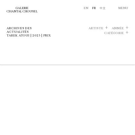
GALERIE
EN
FR
中文
MENU
CHANTAL CROUSEL
ARCHIVES DES
ARTISTE
ANNÉE
ACTUALITÉS
CATÉGORIE
TAREK ATOUI | 2023 | PRIX