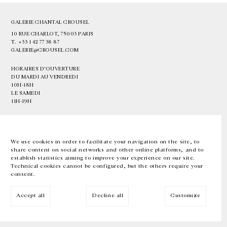
GALERIE CHANTAL CROUSEL
10 RUE CHARLOT, 75003 PARIS
T.
+33 1 42 77 38 87
GALERIE@CROUSEL.COM
HORAIRES D'OUVERTURE
DU MARDI AU VENDREDI
10H-18H
LE SAMEDI
11H-19H
LES ESPACES DE LA GALERIE SERONT FERMÉS À PARTIR DU 23 JUILLET
JUSQU'AU 4 SEPTEMBRE INCLUS
We use cookies in order to facilitate your navigation on the site, to
share content on social networks and other online platforms, and to
Facebook
Instagram
EN
FR
中文
establish statistics aiming to improve your experience on our site.
Technical cookies cannot be configured, but the others require your
consent.
Inscrivez-vous à notre newsletter
Accept all
Decline all
Customize
© Galerie Chantal Crousel 2026
Mentions légales
Cookies