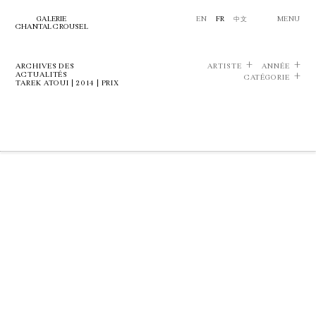
GALERIE
EN
FR
中文
MENU
CHANTAL CROUSEL
ARCHIVES DES
ARTISTE
ANNÉE
ACTUALITÉS
CATÉGORIE
TAREK ATOUI | 2014 | PRIX