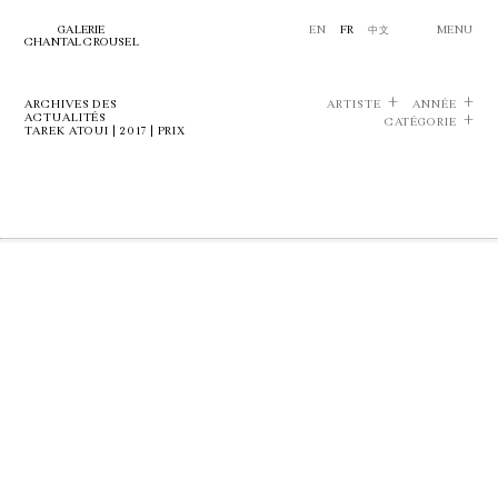
GALERIE
EN
FR
中文
MENU
CHANTAL CROUSEL
ARCHIVES DES
ARTISTE
ANNÉE
ACTUALITÉS
CATÉGORIE
TAREK ATOUI | 2017 | PRIX