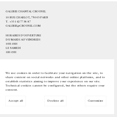
GALERIE CHANTAL CROUSEL
10 RUE CHARLOT, 75003 PARIS
T.
+33 1 42 77 38 87
GALERIE@CROUSEL.COM
HORAIRES D'OUVERTURE
DU MARDI AU VENDREDI
10H-18H
LE SAMEDI
11H-19H
LES ESPACES DE LA GALERIE SERONT FERMÉS À PARTIR DU 23 JUILLET
JUSQU'AU 4 SEPTEMBRE INCLUS
We use cookies in order to facilitate your navigation on the site, to
share content on social networks and other online platforms, and to
Facebook
Instagram
EN
FR
中文
establish statistics aiming to improve your experience on our site.
Technical cookies cannot be configured, but the others require your
consent.
Inscrivez-vous à notre newsletter
Accept all
Decline all
Customize
© Galerie Chantal Crousel 2026
Mentions légales
Cookies