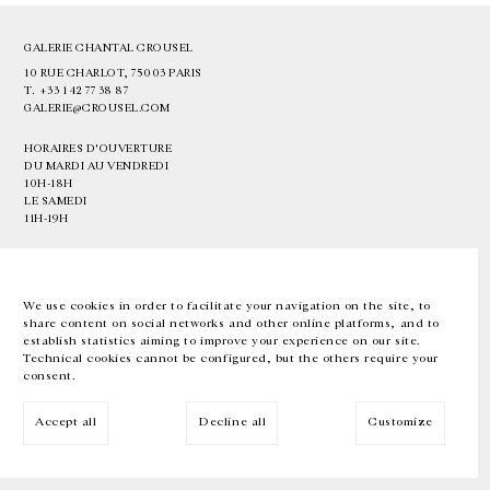
GALERIE CHANTAL CROUSEL
10 RUE CHARLOT, 75003 PARIS
T.
+33 1 42 77 38 87
GALERIE@CROUSEL.COM
HORAIRES D'OUVERTURE
DU MARDI AU VENDREDI
10H-18H
LE SAMEDI
11H-19H
LES ESPACES DE LA GALERIE SERONT FERMÉS À PARTIR DU 23 JUILLET
JUSQU'AU 4 SEPTEMBRE INCLUS
We use cookies in order to facilitate your navigation on the site, to
share content on social networks and other online platforms, and to
Facebook
Instagram
EN
FR
中文
establish statistics aiming to improve your experience on our site.
Technical cookies cannot be configured, but the others require your
consent.
Inscrivez-vous à notre newsletter
Accept all
Decline all
Customize
© Galerie Chantal Crousel 2026
Mentions légales
Cookies