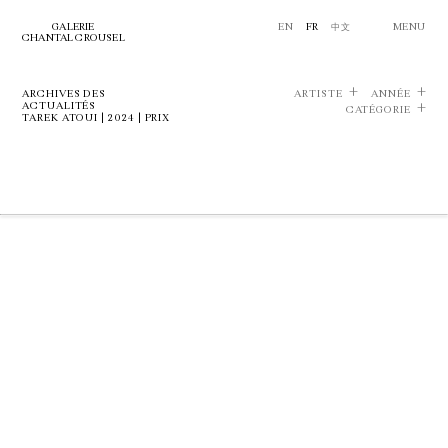
GALERIE
EN
FR
中文
MENU
CHANTAL CROUSEL
ARCHIVES DES
ARTISTE
ANNÉE
ACTUALITÉS
CATÉGORIE
TAREK ATOUI | 2024 | PRIX