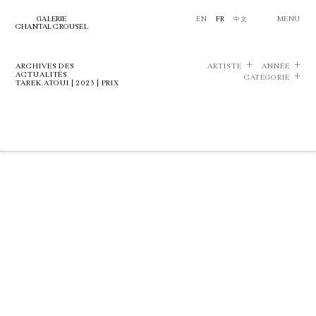
GALERIE
EN
FR
中文
MENU
CHANTAL CROUSEL
ARCHIVES DES
ARTISTE
ANNÉE
ACTUALITÉS
CATÉGORIE
TAREK ATOUI | 2023 | PRIX