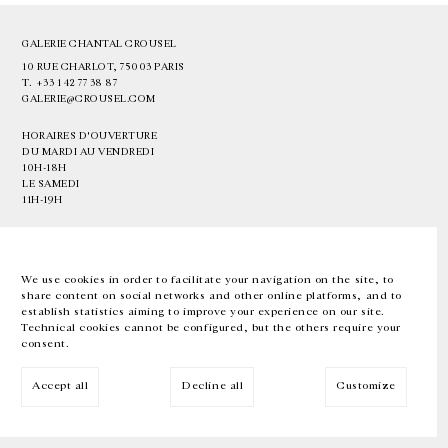
GALERIE CHANTAL CROUSEL
10 RUE CHARLOT, 75003 PARIS
T.
+33 1 42 77 38 87
GALERIE@CROUSEL.COM
HORAIRES D'OUVERTURE
DU MARDI AU VENDREDI
10H-18H
LE SAMEDI
11H-19H
LES ESPACES DE LA GALERIE SERONT FERMÉS À PARTIR DU 23 JUILLET
JUSQU'AU 4 SEPTEMBRE INCLUS
We use cookies in order to facilitate your navigation on the site, to
share content on social networks and other online platforms, and to
Facebook
Instagram
EN
FR
中文
establish statistics aiming to improve your experience on our site.
Technical cookies cannot be configured, but the others require your
consent.
Inscrivez-vous à notre newsletter
Accept all
Decline all
Customize
© Galerie Chantal Crousel 2026
Mentions légales
Cookies