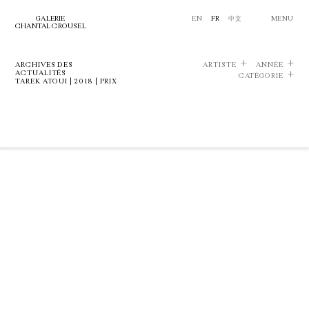
GALERIE
EN
FR
中文
MENU
CHANTAL CROUSEL
ARCHIVES DES
ARTISTE
ANNÉE
ACTUALITÉS
CATÉGORIE
TAREK ATOUI | 2018 | PRIX