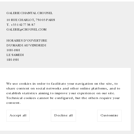
GALERIE CHANTAL CROUSEL
10 RUE CHARLOT, 75003 PARIS
T.
+33 1 42 77 38 87
GALERIE@CROUSEL.COM
HORAIRES D'OUVERTURE
DU MARDI AU VENDREDI
10H-18H
LE SAMEDI
11H-19H
LES ESPACES DE LA GALERIE SERONT FERMÉS À PARTIR DU 23 JUILLET
JUSQU'AU 4 SEPTEMBRE INCLUS
We use cookies in order to facilitate your navigation on the site, to
share content on social networks and other online platforms, and to
Facebook
Instagram
EN
FR
中文
establish statistics aiming to improve your experience on our site.
Technical cookies cannot be configured, but the others require your
consent.
Inscrivez-vous à notre newsletter
Accept all
Decline all
Customize
© Galerie Chantal Crousel 2026
Mentions légales
Cookies