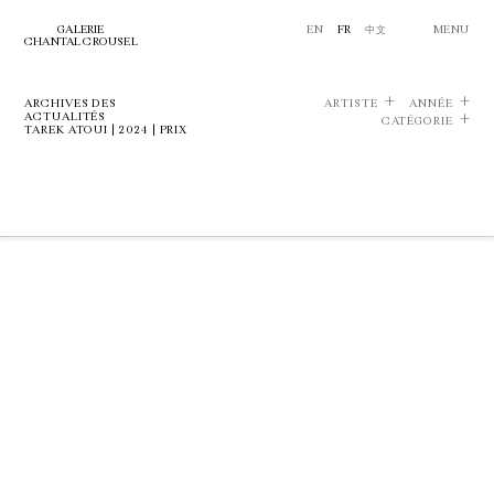
GALERIE
EN
FR
中文
MENU
CHANTAL CROUSEL
ARCHIVES DES
ARTISTE
ANNÉE
ACTUALITÉS
CATÉGORIE
TAREK ATOUI | 2024 | PRIX