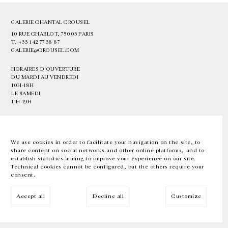
GALERIE CHANTAL CROUSEL
10 RUE CHARLOT, 75003 PARIS
T.
+33 1 42 77 38 87
GALERIE@CROUSEL.COM
HORAIRES D'OUVERTURE
DU MARDI AU VENDREDI
10H-18H
LE SAMEDI
11H-19H
LES ESPACES DE LA GALERIE SERONT FERMÉS À PARTIR DU 23 JUILLET
JUSQU'AU 4 SEPTEMBRE INCLUS
We use cookies in order to facilitate your navigation on the site, to
share content on social networks and other online platforms, and to
Facebook
Instagram
EN
FR
中文
establish statistics aiming to improve your experience on our site.
Technical cookies cannot be configured, but the others require your
consent.
Inscrivez-vous à notre newsletter
Accept all
Decline all
Customize
© Galerie Chantal Crousel 2026
Mentions légales
Cookies