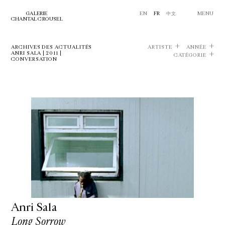
GALERIE
EN
FR
中文
MENU
CHANTAL CROUSEL
ARCHIVES DES ACTUALITÉS
ARTISTE
ANNÉE
ANRI SALA | 2011 |
CATÉGORIE
CONVERSATION
Anri Sala
Long Sorrow