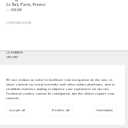
Le Bal, Paris, France
— 00:00
GALERIE CHANTAL CROUSEL
10 RUE CHARLOT, 75003 PARIS
CONVERSATION
T.
+33 1 42 77 38 87
GALERIE@CROUSEL.COM
HORAIRES D'OUVERTURE
DU MARDI AU VENDREDI
10H-18H
LE SAMEDI
11H-19H
LES ESPACES DE LA GALERIE SERONT FERMÉS À PARTIR DU 23 JUILLET
JUSQU'AU 4 SEPTEMBRE INCLUS
We use cookies in order to facilitate your navigation on the site, to
share content on social networks and other online platforms, and to
Facebook
Instagram
EN
FR
中文
establish statistics aiming to improve your experience on our site.
Technical cookies cannot be configured, but the others require your
consent.
Inscrivez-vous à notre newsletter
Accept all
Decline all
Customize
© Galerie Chantal Crousel 2026
Mentions légales
Cookies