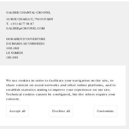
GALERIE CHANTAL CROUSEL
10 RUE CHARLOT, 75003 PARIS
T.
+33 1 42 77 38 87
GALERIE@CROUSEL.COM
HORAIRES D'OUVERTURE
DU MARDI AU VENDREDI
10H-18H
LE SAMEDI
11H-19H
LES ESPACES DE LA GALERIE SERONT FERMÉS À PARTIR DU 23 JUILLET
JUSQU'AU 4 SEPTEMBRE INCLUS
We use cookies in order to facilitate your navigation on the site, to
share content on social networks and other online platforms, and to
Facebook
Instagram
EN
FR
中文
establish statistics aiming to improve your experience on our site.
Technical cookies cannot be configured, but the others require your
consent.
Inscrivez-vous à notre newsletter
Accept all
Decline all
Customize
© Galerie Chantal Crousel 2026
Mentions légales
Cookies