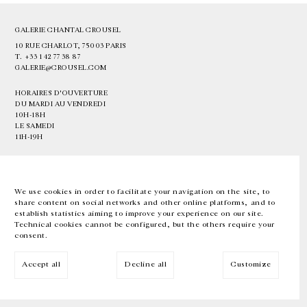
GALERIE CHANTAL CROUSEL
10 RUE CHARLOT, 75003 PARIS
T.
+33 1 42 77 38 87
GALERIE@CROUSEL.COM
HORAIRES D'OUVERTURE
DU MARDI AU VENDREDI
10H-18H
LE SAMEDI
11H-19H
LES ESPACES DE LA GALERIE SERONT FERMÉS À PARTIR DU 23 JUILLET
JUSQU'AU 4 SEPTEMBRE INCLUS
We use cookies in order to facilitate your navigation on the site, to
share content on social networks and other online platforms, and to
Facebook
Instagram
EN
FR
中文
establish statistics aiming to improve your experience on our site.
Technical cookies cannot be configured, but the others require your
consent.
Inscrivez-vous à notre newsletter
Accept all
Decline all
Customize
© Galerie Chantal Crousel 2026
Mentions légales
Cookies