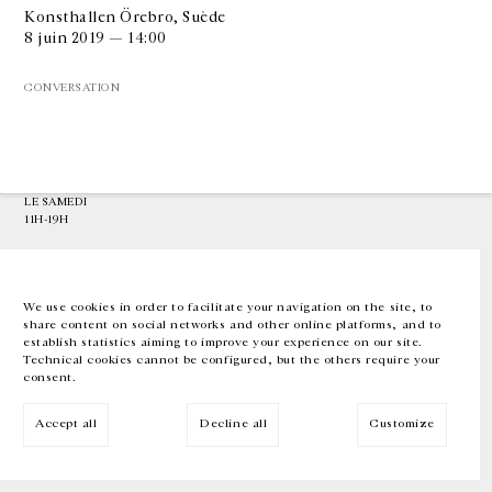
Konsthallen Örebro, Suède
8 juin 2019 — 14:00
GALERIE CHANTAL CROUSEL
10 RUE CHARLOT, 75003 PARIS
CONVERSATION
T.
+33 1 42 77 38 87
GALERIE@CROUSEL.COM
HORAIRES D'OUVERTURE
DU MARDI AU VENDREDI
10H-18H
LE SAMEDI
11H-19H
LES ESPACES DE LA GALERIE SERONT FERMÉS À PARTIR DU 23 JUILLET
JUSQU'AU 4 SEPTEMBRE INCLUS
We use cookies in order to facilitate your navigation on the site, to
share content on social networks and other online platforms, and to
Facebook
Instagram
EN
FR
中文
establish statistics aiming to improve your experience on our site.
Technical cookies cannot be configured, but the others require your
consent.
Inscrivez-vous à notre newsletter
Accept all
Decline all
Customize
© Galerie Chantal Crousel 2026
Mentions légales
Cookies