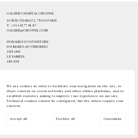
GALERIE CHANTAL CROUSEL
10 RUE CHARLOT, 75003 PARIS
T.
+33 1 42 77 38 87
GALERIE@CROUSEL.COM
HORAIRES D'OUVERTURE
DU MARDI AU VENDREDI
10H-18H
LE SAMEDI
11H-19H
LES ESPACES DE LA GALERIE SERONT FERMÉS À PARTIR DU 23 JUILLET
JUSQU'AU 4 SEPTEMBRE INCLUS
We use cookies in order to facilitate your navigation on the site, to
share content on social networks and other online platforms, and to
Facebook
Instagram
EN
FR
中文
establish statistics aiming to improve your experience on our site.
Technical cookies cannot be configured, but the others require your
consent.
Inscrivez-vous à notre newsletter
Accept all
Decline all
Customize
© Galerie Chantal Crousel 2026
Mentions légales
Cookies