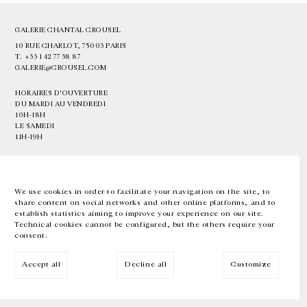
GALERIE CHANTAL CROUSEL
10 RUE CHARLOT, 75003 PARIS
T.
+33 1 42 77 38 87
GALERIE@CROUSEL.COM
HORAIRES D'OUVERTURE
DU MARDI AU VENDREDI
10H-18H
LE SAMEDI
11H-19H
LES ESPACES DE LA GALERIE SERONT FERMÉS À PARTIR DU 23 JUILLET
JUSQU'AU 4 SEPTEMBRE INCLUS
We use cookies in order to facilitate your navigation on the site, to
share content on social networks and other online platforms, and to
Facebook
Instagram
EN
FR
中文
establish statistics aiming to improve your experience on our site.
Technical cookies cannot be configured, but the others require your
consent.
Inscrivez-vous à notre newsletter
Accept all
Decline all
Customize
© Galerie Chantal Crousel 2026
Mentions légales
Cookies