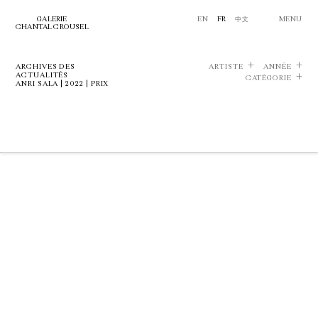
GALERIE
EN
FR
中文
MENU
CHANTAL CROUSEL
ARCHIVES DES
ARTISTE
ANNÉE
ACTUALITÉS
CATÉGORIE
ANRI SALA | 2022 | PRIX