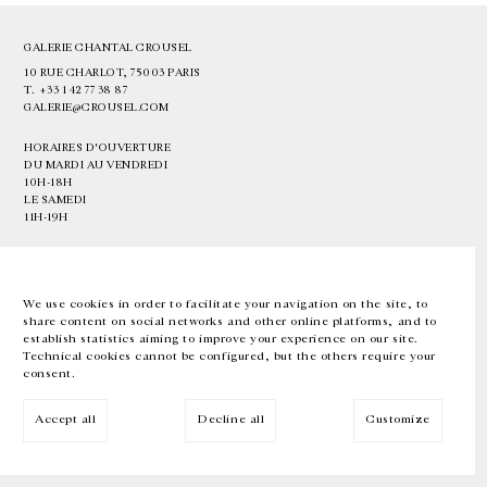
GALERIE CHANTAL CROUSEL
10 RUE CHARLOT, 75003 PARIS
T.
+33 1 42 77 38 87
GALERIE@CROUSEL.COM
HORAIRES D'OUVERTURE
DU MARDI AU VENDREDI
10H-18H
LE SAMEDI
11H-19H
LES ESPACES DE LA GALERIE SERONT FERMÉS À PARTIR DU 23 JUILLET
JUSQU'AU 4 SEPTEMBRE INCLUS
We use cookies in order to facilitate your navigation on the site, to
share content on social networks and other online platforms, and to
Facebook
Instagram
EN
FR
中文
establish statistics aiming to improve your experience on our site.
Technical cookies cannot be configured, but the others require your
consent.
Inscrivez-vous à notre newsletter
Accept all
Decline all
Customize
© Galerie Chantal Crousel 2026
Mentions légales
Cookies