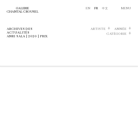
GALERIE
EN
FR
中文
MENU
CHANTAL CROUSEL
ARCHIVES DES
ARTISTE
ANNÉE
ACTUALITÉS
CATÉGORIE
ANRI SALA | 2020 | PRIX