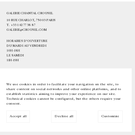
GALERIE CHANTAL CROUSEL
10 RUE CHARLOT, 75003 PARIS
T.
+33 1 42 77 38 87
GALERIE@CROUSEL.COM
HORAIRES D'OUVERTURE
DU MARDI AU VENDREDI
10H-18H
LE SAMEDI
11H-19H
LES ESPACES DE LA GALERIE SERONT FERMÉS À PARTIR DU 23 JUILLET
JUSQU'AU 4 SEPTEMBRE INCLUS
We use cookies in order to facilitate your navigation on the site, to
share content on social networks and other online platforms, and to
Facebook
Instagram
EN
FR
中文
establish statistics aiming to improve your experience on our site.
Technical cookies cannot be configured, but the others require your
consent.
Inscrivez-vous à notre newsletter
Accept all
Decline all
Customize
© Galerie Chantal Crousel 2026
Mentions légales
Cookies