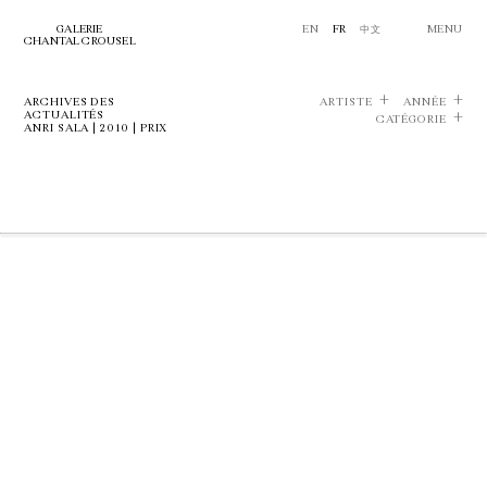
GALERIE
EN
FR
中文
MENU
CHANTAL CROUSEL
ARCHIVES DES
ARTISTE
ANNÉE
ACTUALITÉS
CATÉGORIE
ANRI SALA | 2010 | PRIX