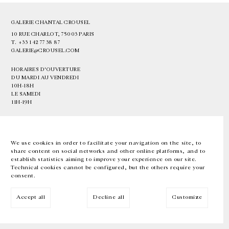
GALERIE CHANTAL CROUSEL
10 RUE CHARLOT, 75003 PARIS
T.
+33 1 42 77 38 87
GALERIE@CROUSEL.COM
HORAIRES D'OUVERTURE
DU MARDI AU VENDREDI
10H-18H
LE SAMEDI
11H-19H
LES ESPACES DE LA GALERIE SERONT FERMÉS À PARTIR DU 23 JUILLET
JUSQU'AU 4 SEPTEMBRE INCLUS
We use cookies in order to facilitate your navigation on the site, to
share content on social networks and other online platforms, and to
Facebook
Instagram
EN
FR
中文
establish statistics aiming to improve your experience on our site.
Technical cookies cannot be configured, but the others require your
consent.
Inscrivez-vous à notre newsletter
Accept all
Decline all
Customize
© Galerie Chantal Crousel 2026
Mentions légales
Cookies