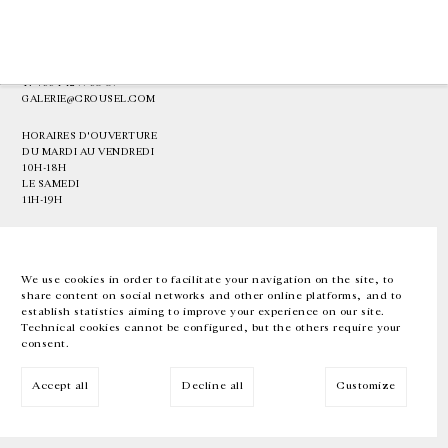
GALERIE CHANTAL CROUSEL
10 RUE CHARLOT, 75003 PARIS
T.
+33 1 42 77 38 87
GALERIE@CROUSEL.COM
HORAIRES D'OUVERTURE
DU MARDI AU VENDREDI
10H-18H
LE SAMEDI
11H-19H
LES ESPACES DE LA GALERIE SERONT FERMÉS À PARTIR DU 23 JUILLET
JUSQU'AU 4 SEPTEMBRE INCLUS
We use cookies in order to facilitate your navigation on the site, to
share content on social networks and other online platforms, and to
Facebook
Instagram
EN
FR
中文
establish statistics aiming to improve your experience on our site.
Technical cookies cannot be configured, but the others require your
consent.
Inscrivez-vous à notre newsletter
Accept all
Decline all
Customize
© Galerie Chantal Crousel 2026
Mentions légales
Cookies